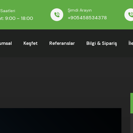
Şimdi Arayın
Saatleri
+905458534378
t: 9:00 – 18:00
umsal
Keşfet
Referanslar
Bilgi & Sipariş
İl