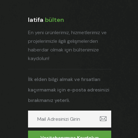
latifa
bülten
En yeni ürünlerimiz, hizmetlerimiz ve
projelerimizle ilgili gelişmelerden
haberdar olmak için bültenimize
kaydolun!
İlk elden bilgi almak ve fırsatları
kaçırmamak için e-posta adresinizi
bırakmanız yeterli.
Veritabanımıza Kaydolun