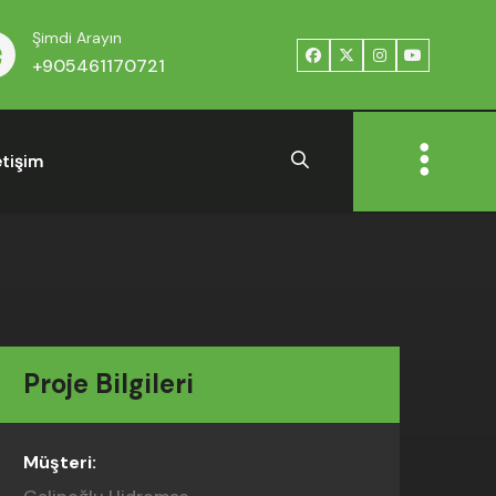
Şimdi Arayın
+905461170721
etişim
Proje Bilgileri
Müşteri: