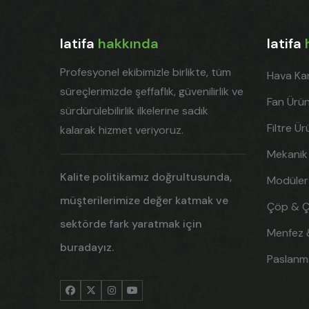
latifa
hakkında
latifa
Profesyonel ekibimizle birlikte, tüm
Hava Kan
süreçlerimizde şeffaflık, güvenilirlik ve
Fan Ürün
sürdürülebilirlik ilkelerine sadık
Filtre Ür
kalarak hizmet veriyoruz.
Mekanik
Kalite politikamız doğrultusunda,
Modüler
müşterilerimize değer katmak ve
Çöp & Ç
sektörde fark yaratmak için
Menfez 
buradayız.
Paslanm