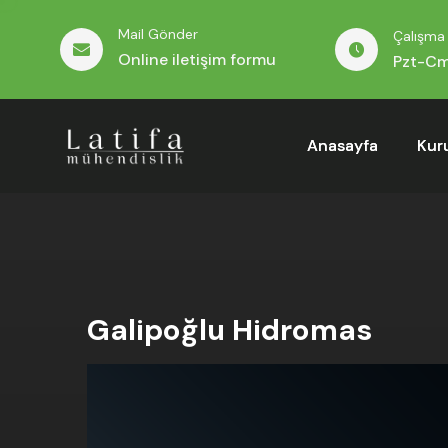
Mail Gönder
Çalışma 
Online iletişim formu
Pzt-Cm
Anasayfa
Kur
Galipoğlu Hidromas