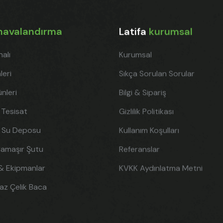
havalandırma
Latifa
kurumsal
alı
Kurumsal
leri
Sıkça Sorulan Sorular
ünleri
Bilgi & Sipariş
 Tesisat
Gizlilik Politikası
 Su Deposu
Kullanım Koşulları
amaşır Şutu
Referanslar
& Ekipmanlar
KVKK Aydınlatma Metni
az Çelik Baca