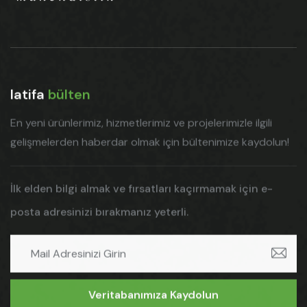
latifa
bülten
En yeni ürünlerimiz, hizmetlerimiz ve projelerimizle ilgili
gelişmelerden haberdar olmak için bültenimize kaydolun!
İlk elden bilgi almak ve fırsatları kaçırmamak için e-
posta adresinizi bırakmanız yeterli.
Veritabanımıza Kaydolun